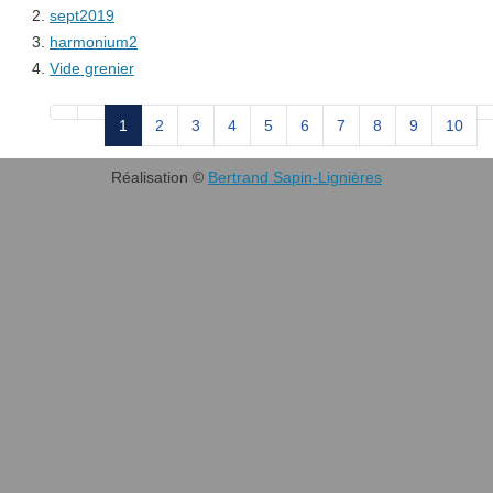
sept2019
harmonium2
Vide grenier
Page 1 sur 11
1
2
3
4
5
6
7
8
9
10
Réalisation ©
Bertrand Sapin-Lignières